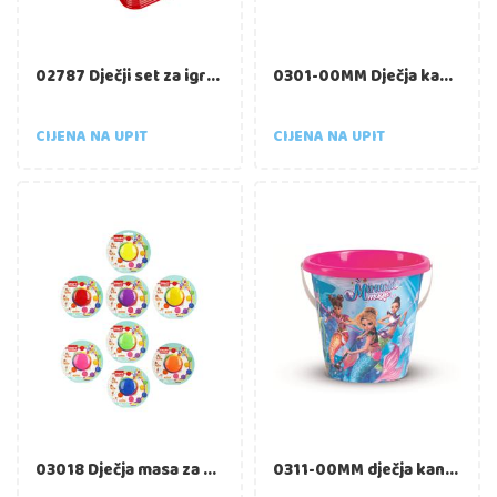
02787 Dječji set za igru s pijeskom "Pješčani dvorac", 10 kom
0301-00MM Dječja kantica za pijesak – Čarobna mala sirena 13x11cm
CIJENA NA UPIT
CIJENA NA UPIT
03018 Dječja masa za modeliranje "Bouncing", 20 g, 8 boja
0311-00MM dječja kantica za pijesak – Mermaid Magic 17x16cm