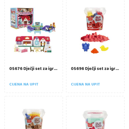
05676 Dječji set za igru "Home Sweet Home" s dodacima, 14 kom
05696 Dječji set za igru s pijeskom – kanta 450 g, crvena boja, s kalupima
CIJENA NA UPIT
CIJENA NA UPIT