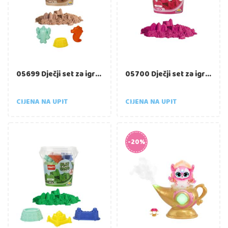
05699 Dječji set za igru s pijeskom – kanta 450 g, prirodna boja, s kalupima
05700 Dječji set za igru s pijeskom – kanta 450 g, roza boja, s kalupima
CIJENA NA UPIT
CIJENA NA UPIT
-20%