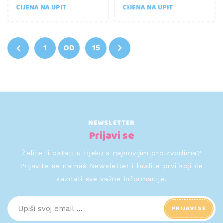
CIJENA NA UPIT
CIJENA NA UPIT
OD
NEWSLETTER
Prijavi se
Želite li ostati u tijeku s najnovijim proizvodima?
Prijavite se na naš Newsletter i budite prvi koji će
saznati sve važne informacije!
PRIJAVI SE