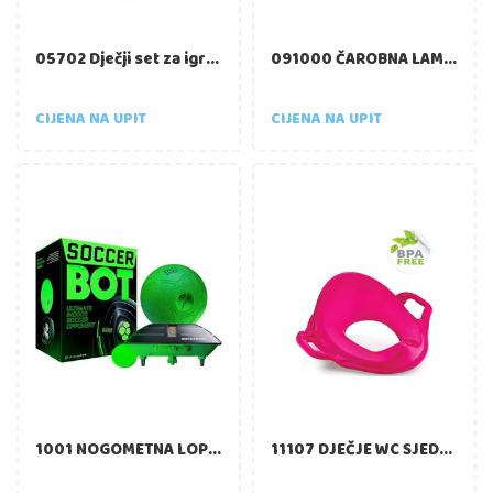
05702 Dječji set za igru s pijeskom – kanta 450 g, zelena boja, s kalupima
091000 ČAROBNA LAMPA, INTERAKTIVNA PLIŠANA IGRAČKA SA SVIJETLOM I ZVUKOM 20cm
CIJENA NA UPIT
CIJENA NA UPIT
1001 NOGOMETNA LOPTA SOCCER BOT 19x19cm
11107 DJEČJE WC SJEDALO