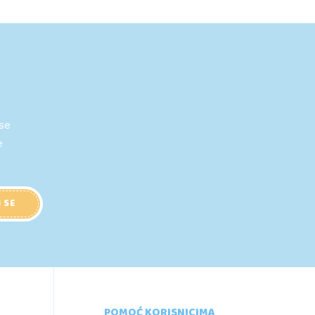
 se
e
I SE
POMOĆ KORISNICIMA