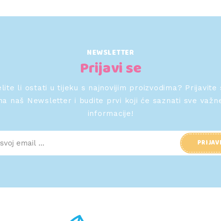
NEWSLETTER
Prijavi se
lite li ostati u tijeku s najnovijim proizvodima? Prijavite
na naš Newsletter i budite prvi koji će saznati sve važn
informacije!
PRIJAV